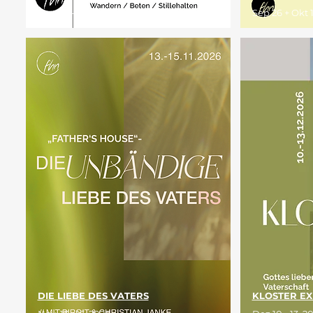
Sep 06 - 12, 2026
Sep 26 + Okt 
DIE LIEBE DES VATERS
KLOSTER EX